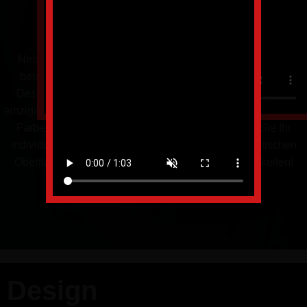
Neben den herausragenden technischen Eigenschaften
bestechen ELESGO Oberflächen durch ihre vielfältigen
Designmöglichkeiten. Verleihen Sie Ihrem Produkt einen
einzigartigen Charakter, indem Sie es mit außergewöhnlichen
Farben und Haptiken veredeln. Oder kombinieren Sie Ihr
individuelles Dekor mit einer unserer fühlbar authentischen
Oberflächenstrukturen. Entdecken Sie Ihre Möglichkeiten!
Design