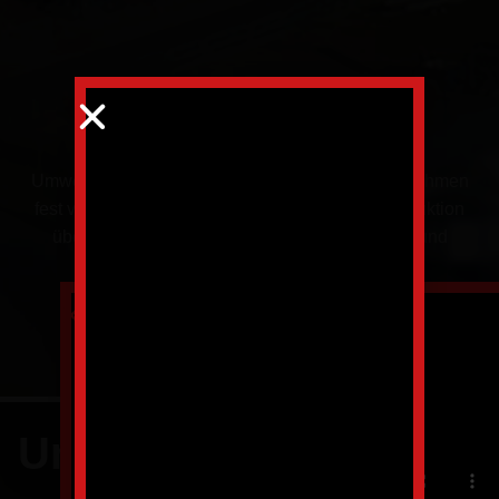
Denk grün!
Umweltbewusstes Handeln ist bei uns im Unternehmen
fest verankert. Von unserer emissionsfreien Produktion
über das Thema Recycling bis hin zur Hybrid- und
Elektro-Fahrzeugflotte.
Projektanfrage
Umwelt