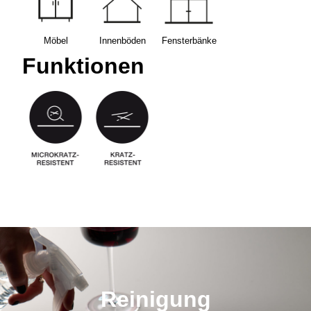
Möbel
Innen­böden
Fenster­bänke
Funktionen
Reinigung