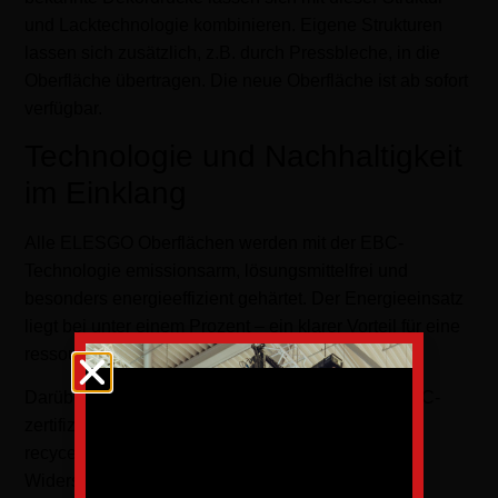
und Lacktechnologie kombinieren. Eigene Strukturen
lassen sich zusätzlich, z.B. durch Pressbleche, in die
Oberfläche übertragen. Die neue Oberfläche ist ab sofort
verfügbar.
Technologie und Nachhaltigkeit
im Einklang
Alle ELESGO Oberflächen werden mit der EBC-
Technologie emissionsarm, lösungsmittelfrei und
besonders energieeffizient gehärtet. Der Energieeinsatz
liegt bei unter einem Prozent – ein klarer Vorteil für eine
ressourcenschonende Produktion.
Darüber hinaus verwendet DTS ausschließlich FSC-
zertifizierte Papiere und – wann immer möglich –
recycelte Materialien. Neben ihrer extremen
Widerstandsfähigkeit zeichnen sich ELESGO